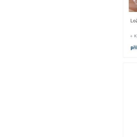
Lo
K
př