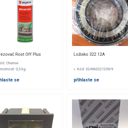
rezovač Rost Off Plus
Ložisko 322 12A
ód: Chemie
motnost: 0,5 kg
Kód: 324963221209/9
ihlaste se
přihlaste se