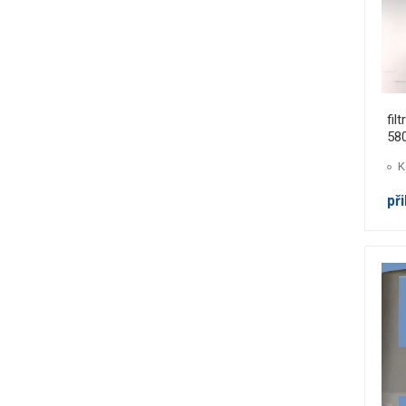
fil
58
K
př