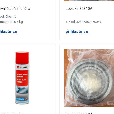
ivní čistič interiéru
Ložisko 32310A
ód: Chemie
motnost: 0,5 kg
Kód: 324963020600/9
ihlaste se
přihlaste se