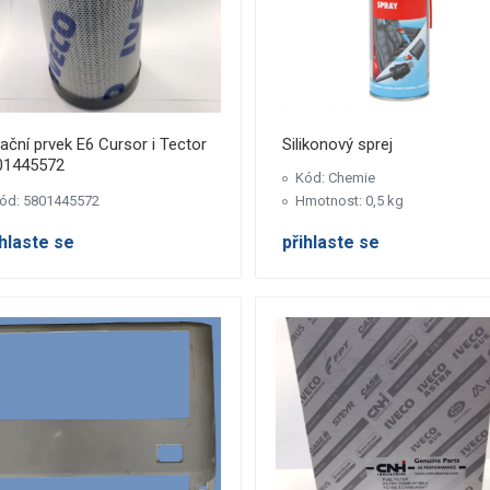
trační prvek E6 Cursor i Tector
Silikonový sprej
01445572
Kód: Chemie
ód: 5801445572
Hmotnost: 0,5 kg
ihlaste se
přihlaste se