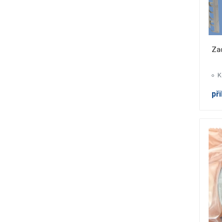
Zad
K
př