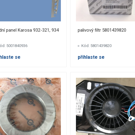
ní panel Karosa 932-321, 934
palivový filtr 5801439820
ód: 5001840936
Kód: 5801439820
ihlaste se
přihlaste se