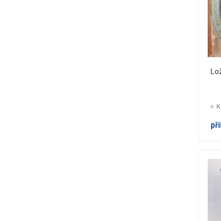
Lo
K
př