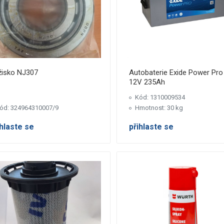
žisko NJ307
Autobaterie Exide Power Pro
12V 235Ah
Kód: 1310009534
ód: 324964310007/9
Hmotnost: 30 kg
ihlaste se
přihlaste se