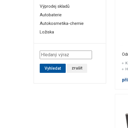
Výprodej skladů
Autobaterie
Autokosmetika-chemie
Ložiska
Od
K
zrušit
Vyhledat
H
př