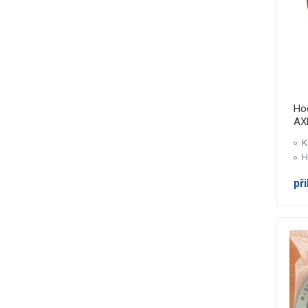
Hod
AX
K
H
př