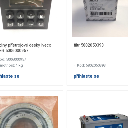
iny přístrojové desky Iveco
filtr 5802050393
ER 5006000957
ód: 5006000957
motnost: 1 kg
Kód: 5802050393
ihlaste se
přihlaste se