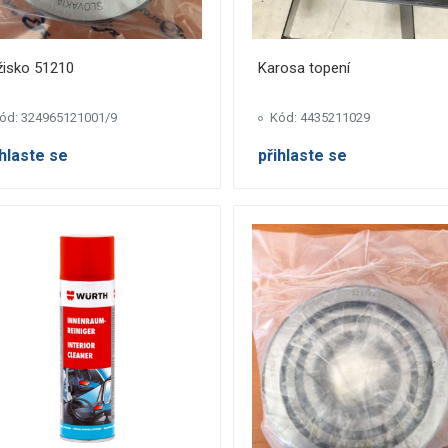
žisko 51210
Karosa topení
ód: 324965121001/9
Kód: 4435211029
ihlaste se
přihlaste se