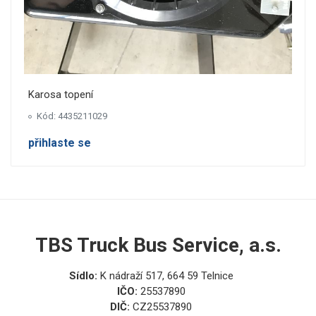
Karosa topení
Kód: 4435211029
přihlaste se
TBS Truck Bus Service, a.s.
Sídlo:
K nádraží 517, 664 59 Telnice
IČO:
25537890
DIČ:
CZ25537890