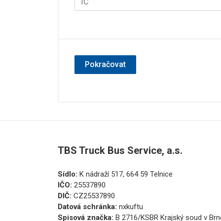
Pokračovat
TBS Truck Bus Service, a.s.
Sídlo:
K nádraží 517, 664 59 Telnice
IČO:
25537890
DIČ:
CZ25537890
Datová schránka:
nxkuftu
Spisová značka:
B 2716/KSBR Krajský soud v Brn