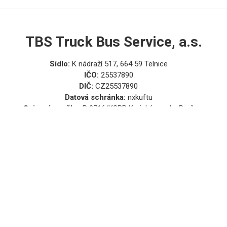
TBS Truck Bus Service, a.s.
Sídlo:
K nádraží 517, 664 59 Telnice
IČO:
25537890
DIČ:
CZ25537890
Datová schránka:
nxkuftu
Spisová značka:
B 2716/KSBR Krajský soud v Brně
Důležité odkazy
Můj účet
Obchodní podmínky
Přihlásit
Zpracování osobních údajů
Registrovat
Zapomenuté heslo