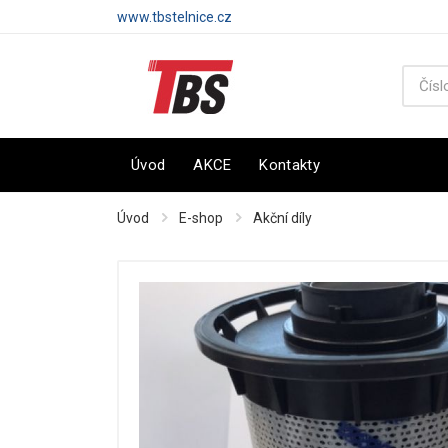
www.tbstelnice.cz
Úvod
AKCE
Kontakty
Úvod
E-shop
Akční díly