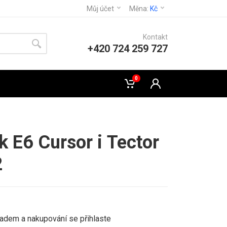
Můj účet
Měna:
Kč
Kontakt
+420 724 259 727
0
ek E6 Cursor i Tector
2
ladem a nakupování se přihlaste