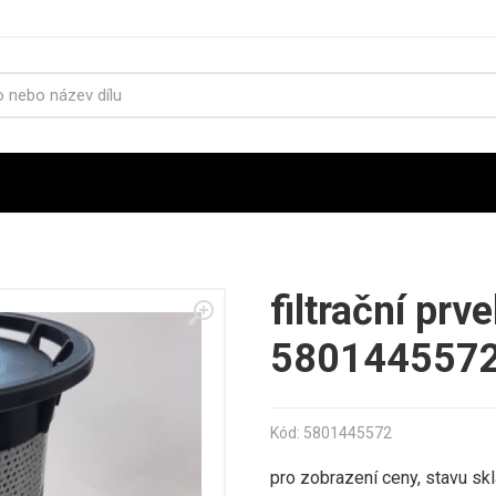
filtrační prv
580144557
Kód: 5801445572
pro zobrazení ceny, stavu sk