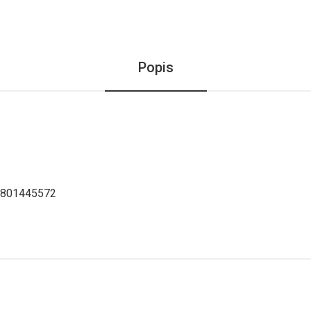
Popis
r 5801445572