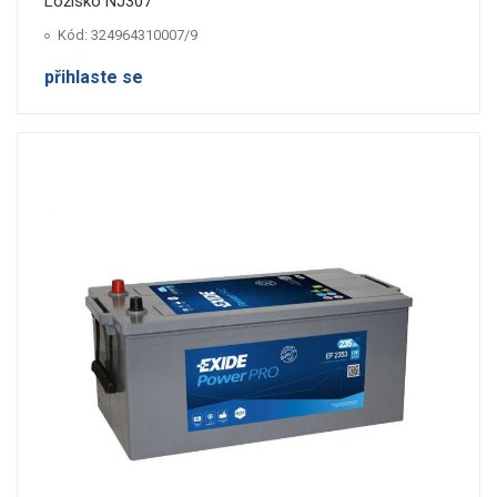
Ložisko NJ307
Kód: 324964310007/9
přihlaste se