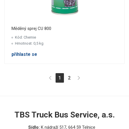
Měděný sprej CU 800
Kód: Chemie
Hmotnost: 0,5 kg
přihlaste se
(aktuální)
1
2
TBS Truck Bus Service, a.s.
Sídlo:
K nádraží 517, 664 59 Telnice