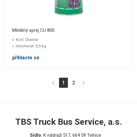
Měděný sprej CU 800
Kód: Chemie
Hmotnost: 0,5 kg
přihlaste se
(aktuální)
1
2
TBS Truck Bus Service, a.s.
Sídlo:
K nádraží 517, 664 59 Telnice