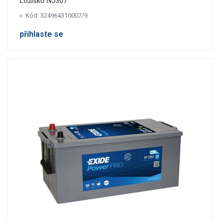
Ložisko NJ307
Kód: 324964310007/9
přihlaste se